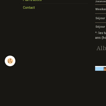
(vacances 
Contact
Weeken
Séjour 
Séjour 
*: les 
ans (h
Al