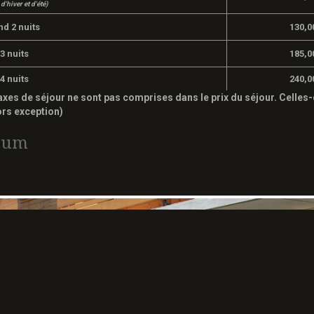
d'hiver et d'été)
d 2 nuits
130,0
3 nuits
185,0
4 nuits
240,0
taxes de séjour ne sont pas comprises dans le prix du séjour. Celles-
ors exception)
bum