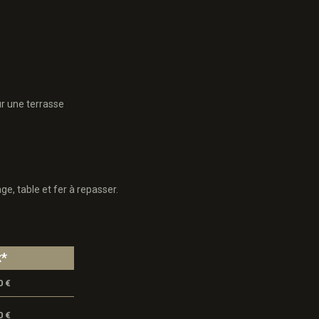
ur une terrasse
, table et fer à repasser.
x*
0 €
0 €