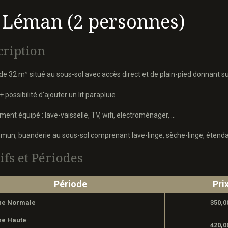
 Léman (2 personnes)
cription
de 32 m² situé au sous-sol avec accès direct et de plain-pied donnant s
+ possibilité d'ajouter un lit parapluie
ment équipé : lave-vaisselle, TV, wifi, electroménager, ...
un, buanderie au sous-sol comprenant lave-linge, sèche-linge, étendage
ifs et Périodes
Période
Pri
ne Normale
350,0
e Haute
420,0