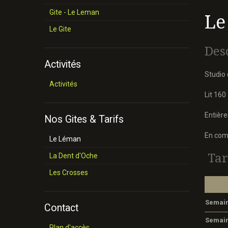
Gite - Le Leman
Le
Le Gite
Des
Activités
Studio 
Activités
Lit 160 
Entière
Nos Gites & Tarifs
En comm
Le Léman
Tar
La Dent d'Oche
Les Crosses
Semai
Contact
Semain
Plan d'accès